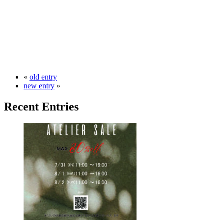
«
old entry
new entry
»
Recent Entries