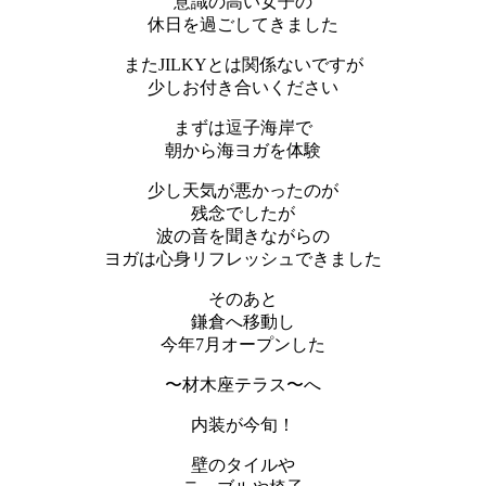
意識の高い女子の
休日を過ごしてきました
またJILKYとは関係ないですが
少しお付き合いください
まずは逗子海岸で
朝から海ヨガを体験
少し天気が悪かったのが
残念でしたが
波の音を聞きながらの
ヨガは心身リフレッシュできました
そのあと
鎌倉へ移動し
今年7月オープンした
〜材木座テラス〜へ
内装が今旬！
壁のタイルや