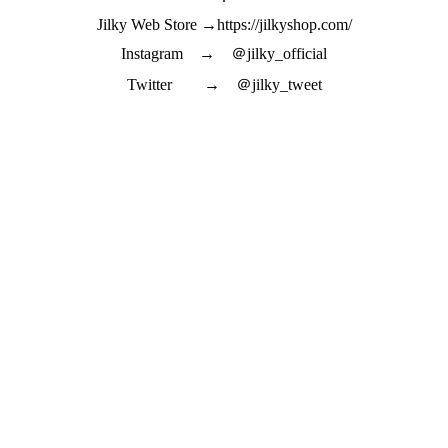
Jilky Web Store →https://jilkyshop.com/
Instagram → ＠jilky_official
Twitter → ＠jilky_tweet