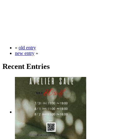
«
old entry
new entry
»
Recent Entries