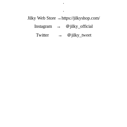
.
.
Jilky Web Store →https://jilkyshop.com/
Instagram → ＠jilky_official
Twitter → ＠jilky_tweet