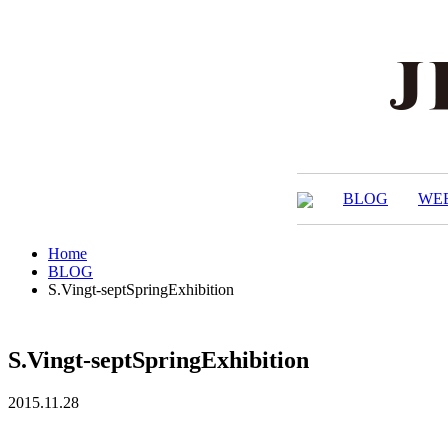
BLOG
WE
Home
BLOG
S.Vingt-septSpringExhibition
S.Vingt-septSpringExhibition
2015.11.28