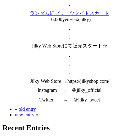
.
ランダム細プリーツタイトスカート
16,000yen+tax(Jilky)
.
.
Jilky Web Storeにて販売スタート☆
.
.
.
Jilky Web Store →https://jilkyshop.com/
Instagram → ＠jilky_official
Twitter → ＠jilky_tweet
«
old entry
new entry
»
Recent Entries