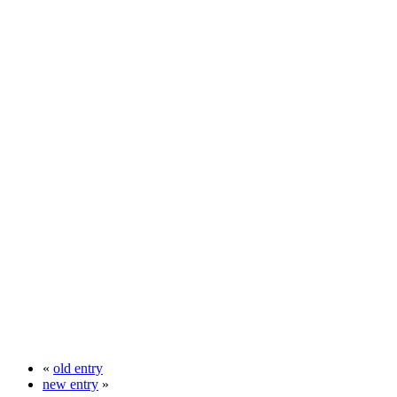
«
old entry
new entry
»