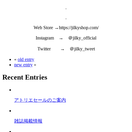
.
.
Web Store →https://jilkyshop.com/
Instagram → ＠jilky_official
Twitter → ＠jilky_tweet
«
old entry
new entry
»
Recent Entries
アトリエセールのご案内
雑誌掲載情報