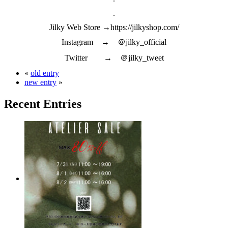
.
Jilky Web Store →https://jilkyshop.com/
Instagram → ＠jilky_official
Twitter → ＠jilky_tweet
«
old entry
new entry
»
Recent Entries