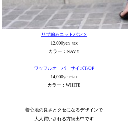
リブ編みニットパンツ
12,000yen+tax
カラー：NAVY
ワッフルオーバーサイズT/OP
14,000yen+tax
カラー：WHITE
.
.
着心地の良さとクセになるデザインで
大人買いされる方続出中です
.